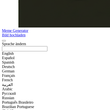
Meme Generator
Bild hochladen
Sprache ändern
English
Español
Spanish
Deutsch
German
Français
French
العربية
Arabic
Русский
Russian
Português Brasileiro
Brazilian Portuguese