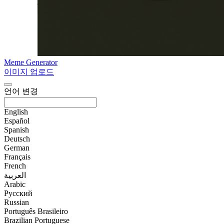
Meme Generator
이미지 업로드
언어 변경
English
Español
Spanish
Deutsch
German
Français
French
العربية
Arabic
Русский
Russian
Português Brasileiro
Brazilian Portuguese