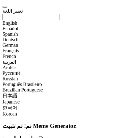
تغيير اللغة
English
Español
Spanish
Deutsch
German
Français
French
العربية
Arabic
Русский
Russian
Português Brasileiro
Brazilian Portuguese
日本語
Japanese
한국어
Korean
تم! تم تثبيت Meme Generator.
ثبّته للوصول السريع: